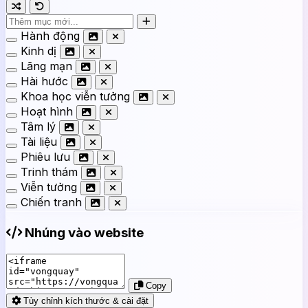
Hành động
Kinh dị
Lãng mạn
Hài hước
Khoa học viễn tưởng
Hoạt hình
Tâm lý
Tài liệu
Phiêu lưu
Trinh thám
Viễn tưởng
Chiến tranh
Nhúng vào website
Copy
Tùy chỉnh kích thước & cài đặt