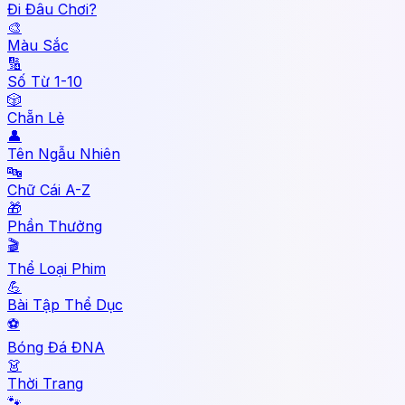
Đi Đâu Chơi?
🎨
Màu Sắc
🔢
Số Từ 1-10
🎲
Chẵn Lẻ
👤
Tên Ngẫu Nhiên
🔤
Chữ Cái A-Z
🎁
Phần Thưởng
🎬
Thể Loại Phim
💪
Bài Tập Thể Dục
⚽
Bóng Đá ĐNA
👗
Thời Trang
🐾