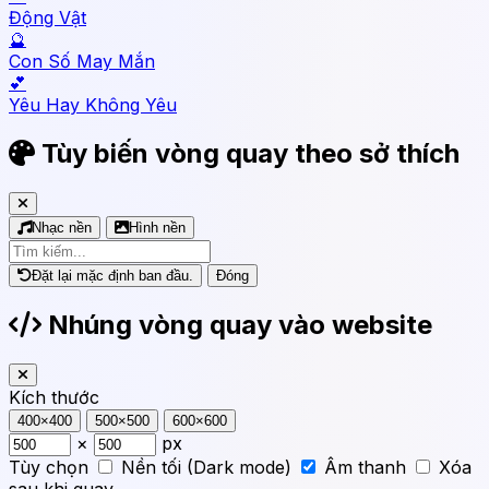
Động Vật
🔮
Con Số May Mắn
💕
Yêu Hay Không Yêu
Tùy biến vòng quay theo sở thích
Nhạc nền
Hình nền
Đặt lại mặc định ban đầu.
Đóng
Nhúng vòng quay vào website
Kích thước
400×400
500×500
600×600
×
px
Tùy chọn
Nền tối (Dark mode)
Âm thanh
Xóa
sau khi quay