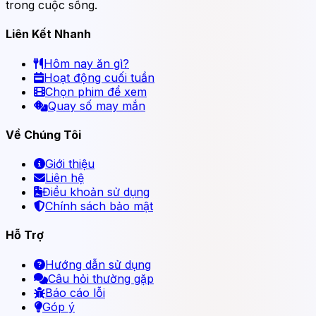
trong cuộc sống.
Liên Kết Nhanh
Hôm nay ăn gì?
Hoạt động cuối tuần
Chọn phim để xem
Quay số may mắn
Về Chúng Tôi
Giới thiệu
Liên hệ
Điều khoản sử dụng
Chính sách bảo mật
Hỗ Trợ
Hướng dẫn sử dụng
Câu hỏi thường gặp
Báo cáo lỗi
Góp ý