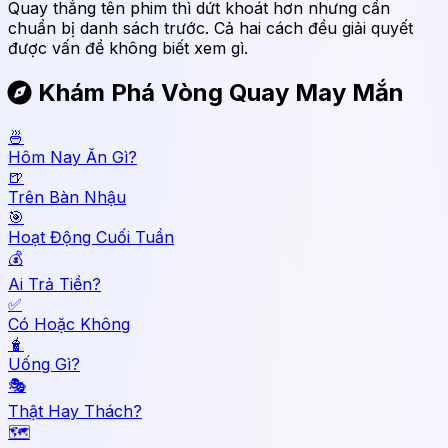
Quay thẳng tên phim thì dứt khoát hơn nhưng cần
chuẩn bị danh sách trước. Cả hai cách đều giải quyết
được vấn đề không biết xem gì.
Khám Phá Vòng Quay May Mắn
🍜
Hôm Nay Ăn Gì?
🍺
Trên Bàn Nhậu
🎯
Hoạt Động Cuối Tuần
💰
Ai Trả Tiền?
✅
Có Hoặc Không
🧋
Uống Gì?
🎭
Thật Hay Thách?
🗺️