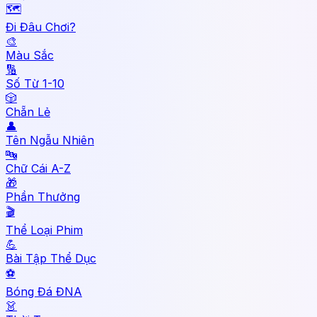
🗺️
Đi Đâu Chơi?
🎨
Màu Sắc
🔢
Số Từ 1-10
🎲
Chẵn Lẻ
👤
Tên Ngẫu Nhiên
🔤
Chữ Cái A-Z
🎁
Phần Thưởng
🎬
Thể Loại Phim
💪
Bài Tập Thể Dục
⚽
Bóng Đá ĐNA
👗