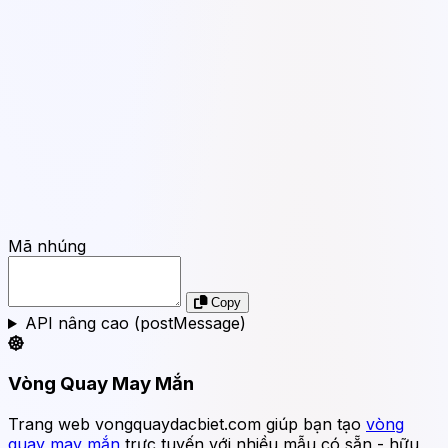
Mã nhúng
Copy
API nâng cao (postMessage)
Vòng Quay May Mắn
Trang web vongquaydacbiet.com giúp bạn tạo
vòng
quay may mắn
trực tuyến với nhiều mẫu có sẵn - hữu