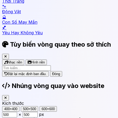
Thời Trang
🐾
Động Vật
🔮
Con Số May Mắn
💕
Yêu Hay Không Yêu
Tùy biến vòng quay theo sở thích
Nhạc nền
Hình nền
Đặt lại mặc định ban đầu.
Đóng
Nhúng vòng quay vào website
Kích thước
400×400
500×500
600×600
×
px