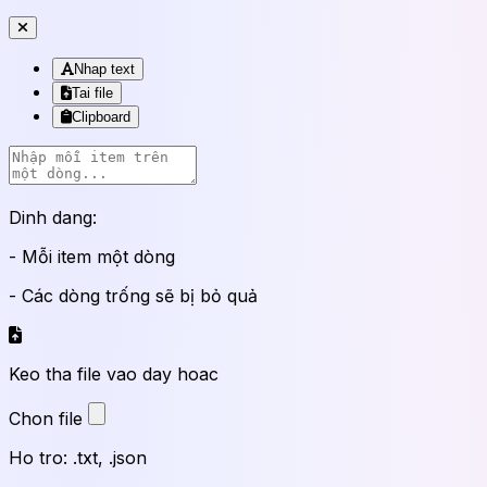
Nhap text
Tai file
Clipboard
Dinh dang:
- Mỗi item một dòng
- Các dòng trống sẽ bị bỏ quả
Keo tha file vao day hoac
Chon file
Ho tro: .txt, .json