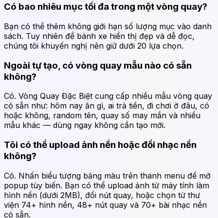
Có bao nhiêu mục tối đa trong một vòng quay?
Bạn có thể thêm không giới hạn số lượng mục vào danh
sách. Tuy nhiên để bánh xe hiển thị đẹp và dễ đọc,
chúng tôi khuyến nghị nên giữ dưới 20 lựa chọn.
Ngoài tự tạo, có vòng quay mẫu nào có sẵn
không?
Có. Vòng Quay Đặc Biệt cung cấp nhiều mẫu vòng quay
có sẵn như: hôm nay ăn gì, ai trả tiền, đi chơi ở đâu, có
hoặc không, random tên, quay số may mắn và nhiều
mẫu khác — dùng ngay không cần tạo mới.
Tôi có thể upload ảnh nền hoặc đổi nhạc nền
không?
Có. Nhấn biểu tượng bảng màu trên thanh menu để mở
popup tùy biến. Bạn có thể upload ảnh từ máy tính làm
hình nền (dưới 2MB), đổi nút quay, hoặc chọn từ thư
viện 74+ hình nền, 48+ nút quay và 70+ bài nhạc nền
có sẵn.