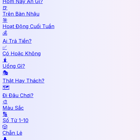
Hôm Nay Ăn Gì?
🍺
Trên Bàn Nhậu
🎯
Hoạt Động Cuối Tuần
💰
Ai Trả Tiền?
✅
Có Hoặc Không
🧋
Uống Gì?
🎭
Thật Hay Thách?
🗺️
Đi Đâu Chơi?
🎨
Màu Sắc
🔢
Số Từ 1-10
🎲
Chẵn Lẻ
👤