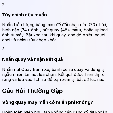
2
Tùy chỉnh nếu muốn
Nhấn biểu tượng bảng màu để đổi nhạc nền (70+ bài),
hình nền (74+ ảnh), nút quay (48+ mẫu), hoặc upload
ảnh từ máy. Bật xóa sau khi quay, chế độ nhiều người
chơi và nhiều tùy chọn khác.
3
Nhấn quay và nhận kết quả
Nhấn nút Quay Bánh Xe, bánh xe sẽ quay và dừng lại
ngẫu nhiên tại một lựa chọn. Kết quả được hiển thị rõ
ràng và lưu vào lịch sử để bạn xem lại bất cứ lúc nào.
Câu Hỏi Thường Gặp
Vòng quay may mắn có miễn phí không?
Hoàn toàn miễn phí. Bạn không cần đăng ký tài khoản