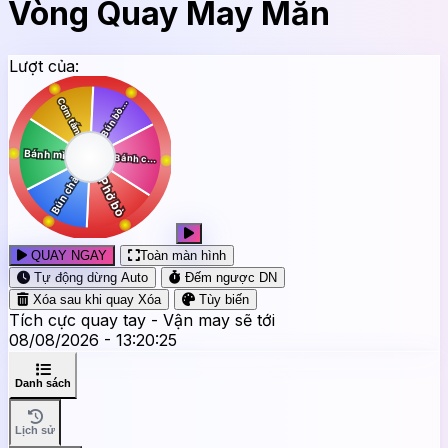
Vòng Quay May Mắn
Lượt của:
QUAY NGAY
Toàn màn hình
Tự động dừng
Auto
Đếm ngược
DN
Xóa sau khi quay
Xóa
Tùy biến
Tích cực quay tay - Vận may sẽ tới
08/08/2026 - 13:20:27
Danh sách
Lịch sử