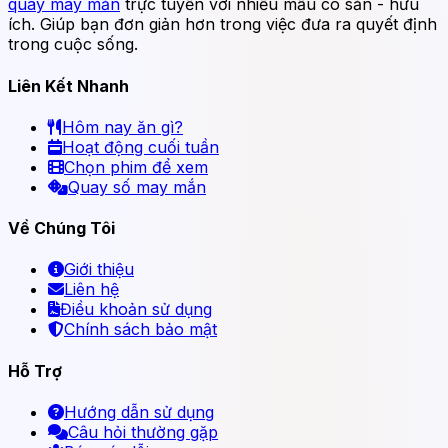
quay may mắn
trực tuyến với nhiều mẫu có sẵn - hữu
ích. Giúp bạn đơn giản hơn trong việc đưa ra quyết định
trong cuộc sống.
Liên Kết Nhanh
Hôm nay ăn gì?
Hoạt động cuối tuần
Chọn phim để xem
Quay số may mắn
Về Chúng Tôi
Giới thiệu
Liên hệ
Điều khoản sử dụng
Chính sách bảo mật
Hỗ Trợ
Hướng dẫn sử dụng
Câu hỏi thường gặp