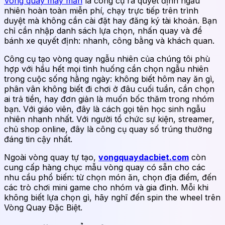
Vòng quay may mắn
là công cụ ra quyết định ngẫu
nhiên hoàn toàn miễn phí, chạy trực tiếp trên trình
duyệt mà không cần cài đặt hay đăng ký tài khoản. Bạn
chỉ cần nhập danh sách lựa chọn, nhấn quay và để
bánh xe quyết định: nhanh, công bằng và khách quan.
Công cụ tạo vòng quay ngẫu nhiên của chúng tôi phù
hợp với hầu hết mọi tình huống cần chọn ngẫu nhiên
trong cuộc sống hằng ngày: không biết hôm nay ăn gì,
phân vân không biết đi chơi ở đâu cuối tuần, cần chọn
ai trả tiền, hay đơn giản là muốn bốc thăm trong nhóm
bạn. Với giáo viên, đây là cách gọi tên học sinh ngẫu
nhiên nhanh nhất. Với người tổ chức sự kiện, streamer,
chủ shop online, đây là công cụ quay số trúng thưởng
đáng tin cậy nhất.
Ngoài vòng quay tự tạo,
vongquaydacbiet.com
còn
cung cấp hàng chục mẫu vòng quay có sẵn cho các
nhu cầu phổ biến: từ chọn món ăn, chọn địa điểm, đến
các trò chơi mini game cho nhóm và gia đình. Mỗi khi
không biết lựa chọn gì, hãy nghĩ đến spin the wheel trên
Vòng Quay Đặc Biệt.