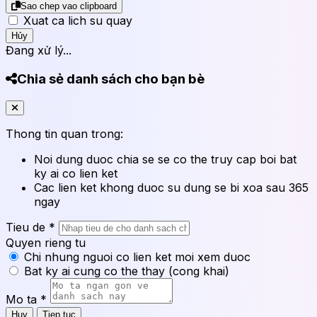
Sao chep vao clipboard
Xuat ca lich su quay
Hủy
Đang xử lý...
Chia sẻ danh sách cho bạn bè
Thong tin quan trong:
Noi dung duoc chia se se co the truy cap boi bat
ky ai co lien ket
Cac lien ket khong duoc su dung se bi xoa sau 365
ngay
Tieu de
*
Quyen rieng tu
Chi nhung nguoi co lien ket moi xem duoc
Bat ky ai cung co the thay (cong khai)
Mo ta
*
Huy
Tiep tuc