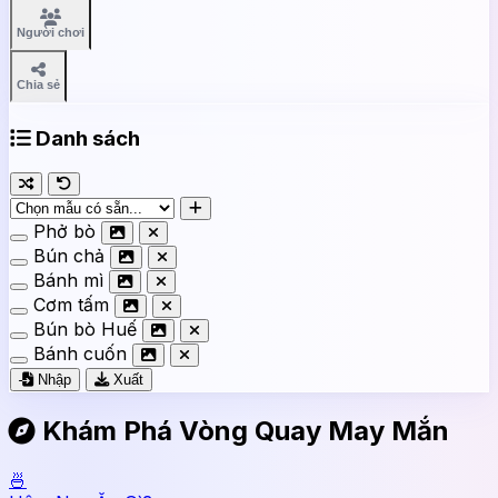
Người chơi
Chia sẻ
Danh sách
Phở bò
Bún chả
Bánh mì
Cơm tấm
Bún bò Huế
Bánh cuốn
Nhập
Xuất
Khám Phá Vòng Quay May Mắn
🍜