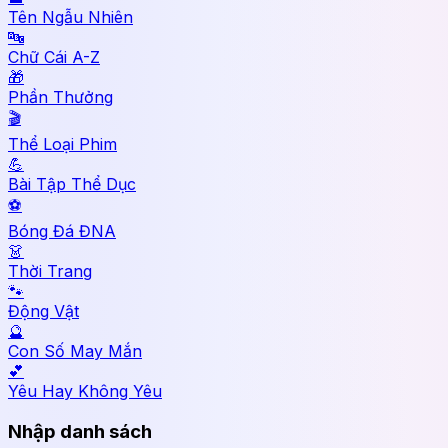
Tên Ngẫu Nhiên
🔤
Chữ Cái A-Z
🎁
Phần Thưởng
🎬
Thể Loại Phim
💪
Bài Tập Thể Dục
⚽
Bóng Đá ĐNA
👗
Thời Trang
🐾
Động Vật
🔮
Con Số May Mắn
💕
Yêu Hay Không Yêu
Nhập danh sách