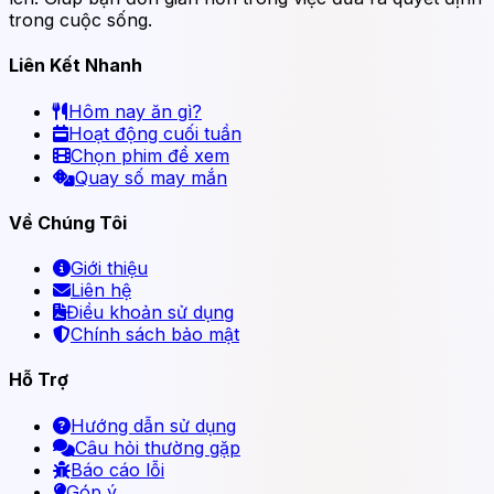
trong cuộc sống.
Liên Kết Nhanh
Hôm nay ăn gì?
Hoạt động cuối tuần
Chọn phim để xem
Quay số may mắn
Về Chúng Tôi
Giới thiệu
Liên hệ
Điều khoản sử dụng
Chính sách bảo mật
Hỗ Trợ
Hướng dẫn sử dụng
Câu hỏi thường gặp
Báo cáo lỗi
Góp ý