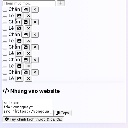
Chẵn
Lẻ
Chẵn
Lẻ
Chẵn
Lẻ
Chẵn
Lẻ
Chẵn
Lẻ
Chẵn
Lẻ
Nhúng vào website
Copy
Tùy chỉnh kích thước & cài đặt