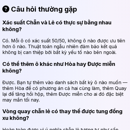
Câu hỏi thường gặp
Xác suất Chẵn và Lẻ có thực sự bằng nhau
không?
Có. Mỗi ô có xác suất 50/50, không ô nào được ưu tiên
hơn ô nào. Thuật toán ngẫu nhiên đảm bảo kết quả
không bị can thiệp bởi bất kỳ yếu tố nào bên ngoài.
Có thể thêm ô khác như Hòa hay Được miễn
không?
Được. Bạn tự thêm vào danh sách bất kỳ ô nào muốn —
thêm Hòa để có phương án cả hai cùng làm, thêm Quay
lại để tăng hồi hộp, thêm Được miễn cho ai đó đặc biệt
may mắn tối nay.
Vòng quay chẵn lẻ có thay thế được tung đồng
xu không?
Hoàn toàn được vì ý nghĩa chẵn lẻ tương tự như sấp