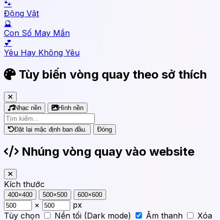
🐾
Động Vật
🔮
Con Số May Mắn
💕
Yêu Hay Không Yêu
Tùy biến vòng quay theo sở thích
Nhạc nền
Hình nền
Đặt lại mặc định ban đầu.
Đóng
Nhúng vòng quay vào website
Kích thước
400×400
500×500
600×600
×
px
Tùy chọn
Nền tối (Dark mode)
Âm thanh
Xóa