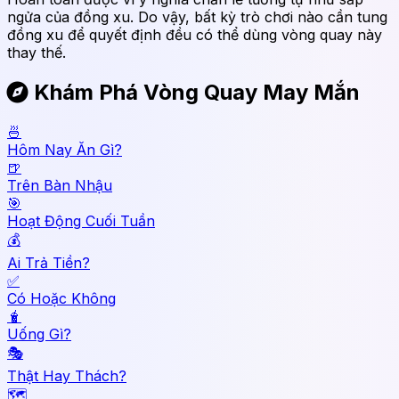
ngửa của đồng xu. Do vậy, bất kỳ trò chơi nào cần tung
đồng xu để quyết định đều có thể dùng vòng quay này
thay thế.
Khám Phá Vòng Quay May Mắn
🍜
Hôm Nay Ăn Gì?
🍺
Trên Bàn Nhậu
🎯
Hoạt Động Cuối Tuần
💰
Ai Trả Tiền?
✅
Có Hoặc Không
🧋
Uống Gì?
🎭
Thật Hay Thách?
🗺️