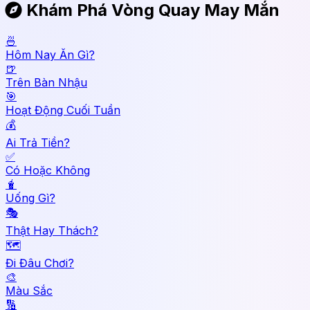
Khám Phá Vòng Quay May Mắn
🍜
Hôm Nay Ăn Gì?
🍺
Trên Bàn Nhậu
🎯
Hoạt Động Cuối Tuần
💰
Ai Trả Tiền?
✅
Có Hoặc Không
🧋
Uống Gì?
🎭
Thật Hay Thách?
🗺️
Đi Đâu Chơi?
🎨
Màu Sắc
🔢