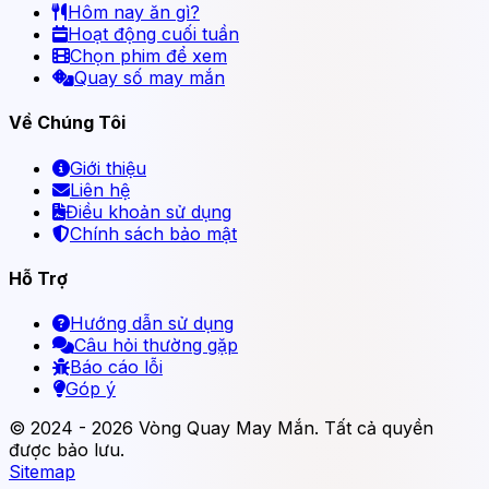
Hôm nay ăn gì?
Hoạt động cuối tuần
Chọn phim để xem
Quay số may mắn
Về Chúng Tôi
Giới thiệu
Liên hệ
Điều khoản sử dụng
Chính sách bảo mật
Hỗ Trợ
Hướng dẫn sử dụng
Câu hỏi thường gặp
Báo cáo lỗi
Góp ý
© 2024 - 2026 Vòng Quay May Mắn. Tất cả quyền
được bảo lưu.
Sitemap