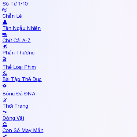
Số Từ 1-10
🎲
Chẵn Lẻ
👤
Tên Ngẫu Nhiên
🔤
Chữ Cái A-Z
🎁
Phần Thưởng
🎬
Thể Loại Phim
💪
Bài Tập Thể Dục
⚽
Bóng Đá ĐNA
👗
Thời Trang
🐾
Động Vật
🔮
Con Số May Mắn
💕