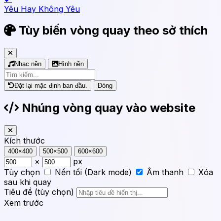
Yêu Hay Không Yêu
Tùy biến vòng quay theo sở thích
Nhạc nền
Hình nền
Đặt lại mặc định ban đầu.
Đóng
Nhúng vòng quay vào website
Kích thước
400×400
500×500
600×600
×
px
Tùy chọn
Nền tối (Dark mode)
Âm thanh
Xóa
sau khi quay
Tiêu đề (tùy chọn)
Xem trước